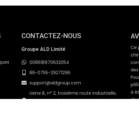
S
CONTACTEZ-NOUS
AV
Ce 
Groupe ALD Limité​
chi
iques
008618970632054
con
des
86-0755-29271296
Pour
support@aldgroup.com
p65
à ê
Usine B, n° 2, troisième route industrielle,
de 
communauté de Langxin, rue Shiyan,
nic
Shenzhen, Guangdong, Chine
cré