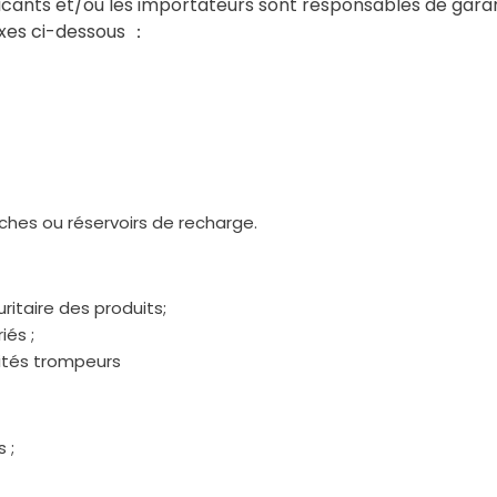
icants et/ou les importateurs sont responsables de garantir
xes ci-dessous ：
hes ou réservoirs de recharge.
uritaire des produits;
iés ;
lités trompeurs
 ;