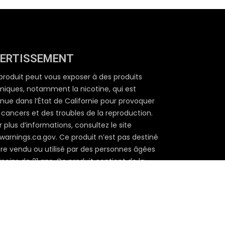
ERTISSEMENT
produit peut vous exposer à des produits
miques, notamment la nicotine, qui est
nue dans l’État de Californie pour provoquer
 cancers et des troubles de la reproduction.
 plus d’informations, consultez le site
warnings.ca.gov. Ce produit n’est pas destiné
tre vendu ou utilisé par des personnes âgées
moins de 21 ans. Ce produit contient de la
otine. La nicotine est un produit chimique qui
e une dépendance.