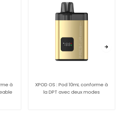
rme à
XPOD OS : Pod 10mL conforme à
CO
geable
la DPT avec deux modes
TP